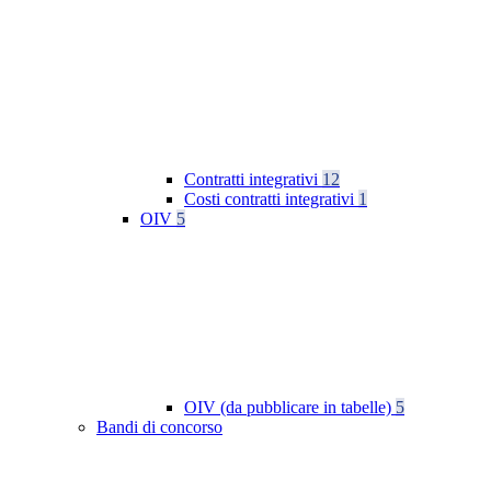
Contratti integrativi
12
Costi contratti integrativi
1
OIV
5
OIV (da pubblicare in tabelle)
5
Bandi di concorso