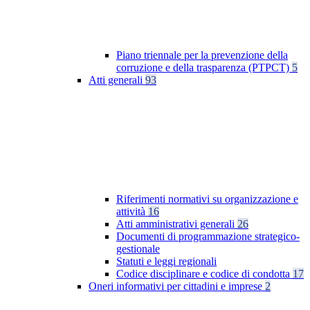
Piano triennale per la prevenzione della
corruzione e della trasparenza (PTPCT)
5
Atti generali
93
Riferimenti normativi su organizzazione e
attività
16
Atti amministrativi generali
26
Documenti di programmazione strategico-
gestionale
Statuti e leggi regionali
Codice disciplinare e codice di condotta
17
Oneri informativi per cittadini e imprese
2