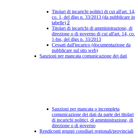
Titolari di incarichi politici di cui all'art. 14,
co. 1, del dlgs n. 33/2013 (da pubblicare in
tabelle)
2
Titolari di incarichi di amministrazione, di
direzione o di governo di cui all'art. 14, co.
1-bis, del dlgs n. 33/2013
Cessati dall'incarico (documentazione da
pubblicare sul sito web)
Sanzioni per mancata comunicazione dei dati
Sanzioni per mancata o incompleta
comunicazione dei dati da parte dei titolari
di incarichi politici, di amministrazione, di
direzione o di governo
Rendiconti gruppi consiliari regionali/provinciali