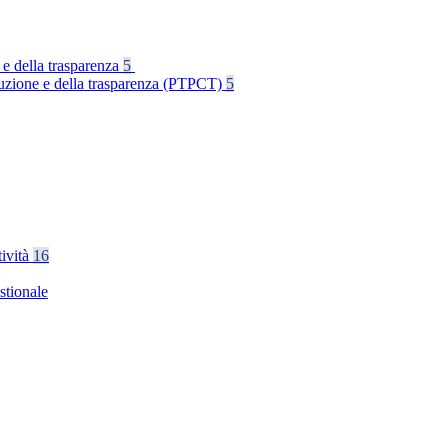
 e della trasparenza
5
rruzione e della trasparenza (PTPCT)
5
tività
16
stionale