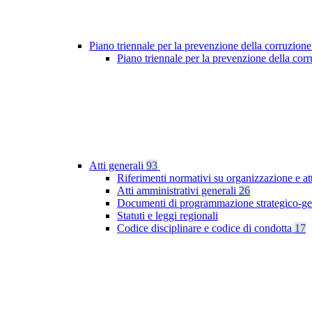
Piano triennale per la prevenzione della corruzione
Piano triennale per la prevenzione della co
Atti generali
93
Riferimenti normativi su organizzazione e at
Atti amministrativi generali
26
Documenti di programmazione strategico-ge
Statuti e leggi regionali
Codice disciplinare e codice di condotta
17