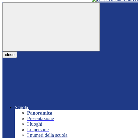
close
Scuola
Panoramica
Presentazione
I luoghi
Le persone
I numeri della scuola