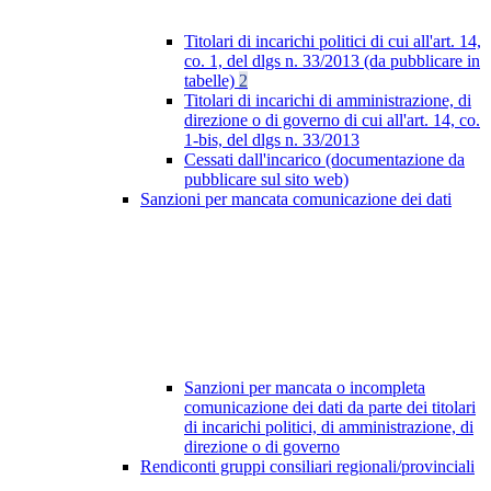
Titolari di incarichi politici di cui all'art. 14,
co. 1, del dlgs n. 33/2013 (da pubblicare in
tabelle)
2
Titolari di incarichi di amministrazione, di
direzione o di governo di cui all'art. 14, co.
1-bis, del dlgs n. 33/2013
Cessati dall'incarico (documentazione da
pubblicare sul sito web)
Sanzioni per mancata comunicazione dei dati
Sanzioni per mancata o incompleta
comunicazione dei dati da parte dei titolari
di incarichi politici, di amministrazione, di
direzione o di governo
Rendiconti gruppi consiliari regionali/provinciali