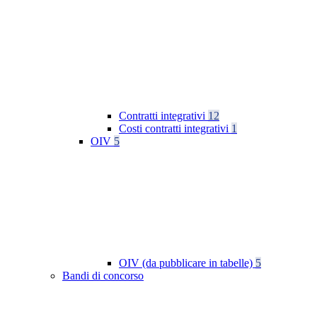
Contratti integrativi
12
Costi contratti integrativi
1
OIV
5
OIV (da pubblicare in tabelle)
5
Bandi di concorso