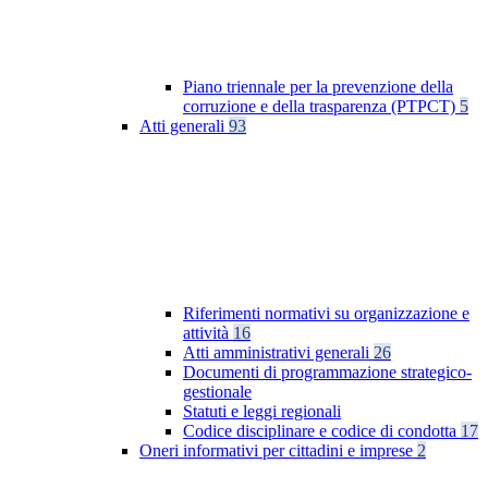
Piano triennale per la prevenzione della
corruzione e della trasparenza (PTPCT)
5
Atti generali
93
Riferimenti normativi su organizzazione e
attività
16
Atti amministrativi generali
26
Documenti di programmazione strategico-
gestionale
Statuti e leggi regionali
Codice disciplinare e codice di condotta
17
Oneri informativi per cittadini e imprese
2