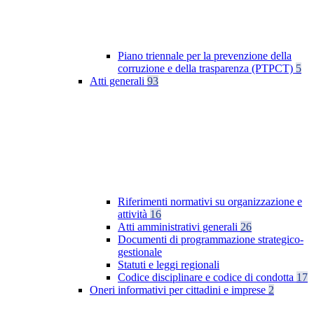
Piano triennale per la prevenzione della
corruzione e della trasparenza (PTPCT)
5
Atti generali
93
Riferimenti normativi su organizzazione e
attività
16
Atti amministrativi generali
26
Documenti di programmazione strategico-
gestionale
Statuti e leggi regionali
Codice disciplinare e codice di condotta
17
Oneri informativi per cittadini e imprese
2