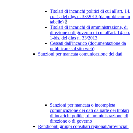
Titolari di incarichi politici di cui all'art. 14,
co. 1, del dlgs n. 33/2013 (da pubblicare in
tabelle)
2
Titolari di incarichi di amministrazione, di
direzione o di governo di cui all'art. 14, co.
1-bis, del dlgs n. 33/2013
Cessati dall'incarico (documentazione da
pubblicare sul sito web)
Sanzioni per mancata comunicazione dei dati
Sanzioni per mancata o incompleta
comunicazione dei dati da parte dei titolari
di incarichi politici, di amministrazione, di
direzione o di governo
Rendiconti gruppi consiliari regionali/provinciali