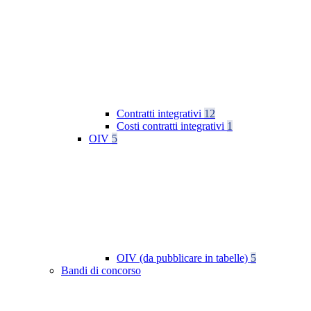
Contratti integrativi
12
Costi contratti integrativi
1
OIV
5
OIV (da pubblicare in tabelle)
5
Bandi di concorso