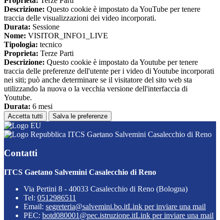
Proprieta:
Terze Parti
Descrizione:
Questo cookie è impostato da YouTube per tenere
traccia delle visualizzazioni dei video incorporati.
Durata:
Sessione
Nome:
VISITOR_INFO1_LIVE
Tipologia:
tecnico
Proprieta:
Terze Parti
Descrizione:
Questo cookie è impostato da Youtube per tenere
traccia delle preferenze dell'utente per i video di Youtube incorporati
nei siti; può anche determinare se il visitatore del sito web sta
utilizzando la nuova o la vecchia versione dell'interfaccia di
Youtube.
Durata:
6 mesi
Accetta tutti
Salva le preferenze
ITCS Gaetano Salvemini Casalecchio di Reno
Contatti
ITCS Gaetano Salvemini Casalecchio di Reno
Via Pertini 8 - 40033 Casalecchio di Reno (Bologna)
Tel:
0512986511
Email:
segreteria@salvemini.bo.it
Link per inviare una mail
PEC:
botd080001@pec.istruzione.it
Link per inviare una mail