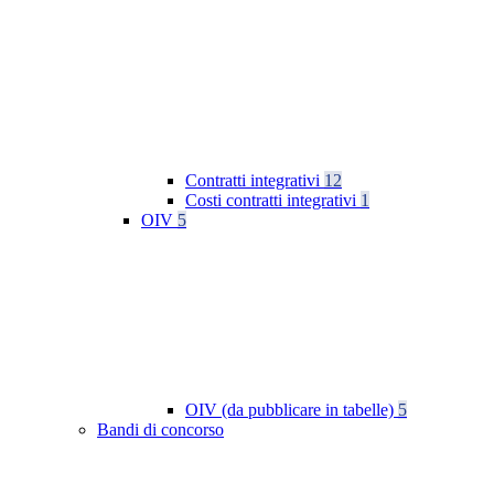
Contratti integrativi
12
Costi contratti integrativi
1
OIV
5
OIV (da pubblicare in tabelle)
5
Bandi di concorso