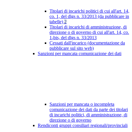
Titolari di incarichi politici di cui all'art. 14,
co. 1, del dlgs n. 33/2013 (da pubblicare in
tabelle)
2
Titolari di incarichi di amministrazione, di
direzione o di governo di cui all'art. 14, co.
1-bis, del dlgs n. 33/2013
Cessati dall'incarico (documentazione da
pubblicare sul sito web)
Sanzioni per mancata comunicazione dei dati
Sanzioni per mancata o incompleta
comunicazione dei dati da parte dei titolari
di incarichi politici, di amministrazione, di
direzione o di governo
Rendiconti gruppi consiliari regionali/provinciali