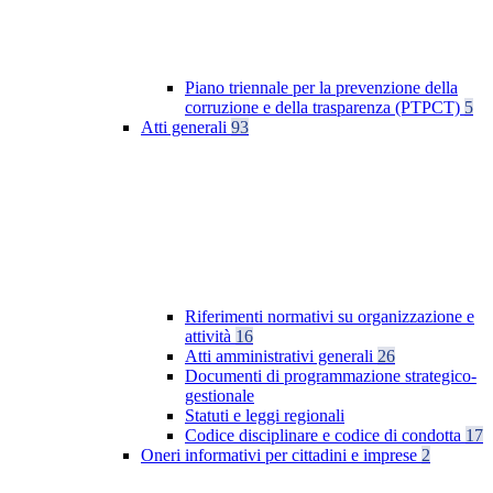
Piano triennale per la prevenzione della
corruzione e della trasparenza (PTPCT)
5
Atti generali
93
Riferimenti normativi su organizzazione e
attività
16
Atti amministrativi generali
26
Documenti di programmazione strategico-
gestionale
Statuti e leggi regionali
Codice disciplinare e codice di condotta
17
Oneri informativi per cittadini e imprese
2