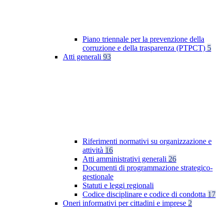
Piano triennale per la prevenzione della
corruzione e della trasparenza (PTPCT)
5
Atti generali
93
Riferimenti normativi su organizzazione e
attività
16
Atti amministrativi generali
26
Documenti di programmazione strategico-
gestionale
Statuti e leggi regionali
Codice disciplinare e codice di condotta
17
Oneri informativi per cittadini e imprese
2