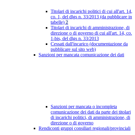
Titolari di incarichi politici di cui all'art. 14,
co. 1, del dlgs n. 33/2013 (da pubblicare in
tabelle)
2
Titolari di incarichi di amministrazione, di
direzione o di governo di cui all'art. 14, co.
1-bis, del dlgs n. 33/2013
Cessati dall'incarico (documentazione da
pubblicare sul sito web)
Sanzioni per mancata comunicazione dei dati
Sanzioni per mancata o incompleta
comunicazione dei dati da parte dei titolari
di incarichi politici, di amministrazione, di
direzione o di governo
Rendiconti gruppi consiliari regionali/provinciali