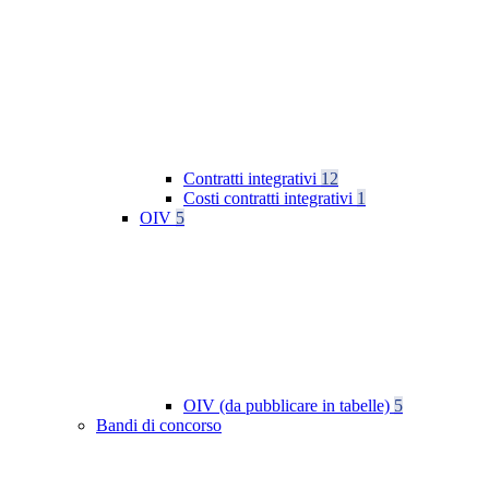
Contratti integrativi
12
Costi contratti integrativi
1
OIV
5
OIV (da pubblicare in tabelle)
5
Bandi di concorso