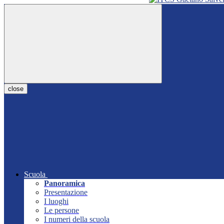
close
Scuola
Panoramica
Presentazione
I luoghi
Le persone
I numeri della scuola