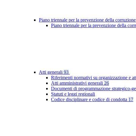
Piano triennale per la prevenzione della corruzione
Piano triennale per la prevenzione della co
Atti generali
93
Riferimenti normativi su organizzazione e at
Atti amministrativi generali
26
Documenti di programmazione strategico-ge
Statuti e leggi regionali
Codice disciplinare e codice di condotta
17