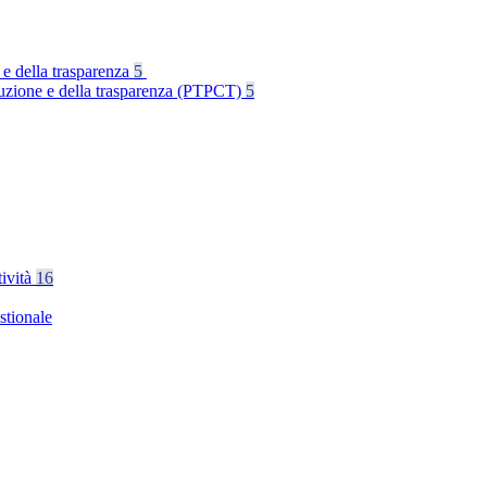
 e della trasparenza
5
rruzione e della trasparenza (PTPCT)
5
tività
16
stionale