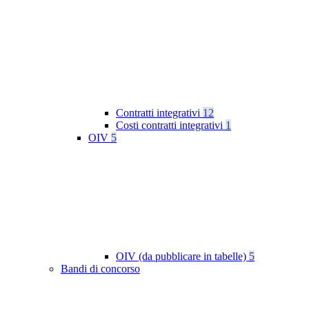
Contratti integrativi
12
Costi contratti integrativi
1
OIV
5
OIV (da pubblicare in tabelle)
5
Bandi di concorso