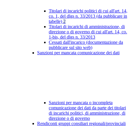
Titolari di incarichi politici di cui all'art. 14,
co. 1, del dlgs n. 33/2013 (da pubblicare in
tabelle)
2
Titolari di incarichi di amministrazione, di
direzione o di governo di cui all'art. 14, co.
1-bis, del dlgs n. 33/2013
Cessati dall'incarico (documentazione da
pubblicare sul sito web)
Sanzioni per mancata comunicazione dei dati
Sanzioni per mancata o incompleta
comunicazione dei dati da parte dei titolari
di incarichi politici, di amministrazione, di
direzione o di governo
Rendiconti gruppi consiliari regionali/provinciali