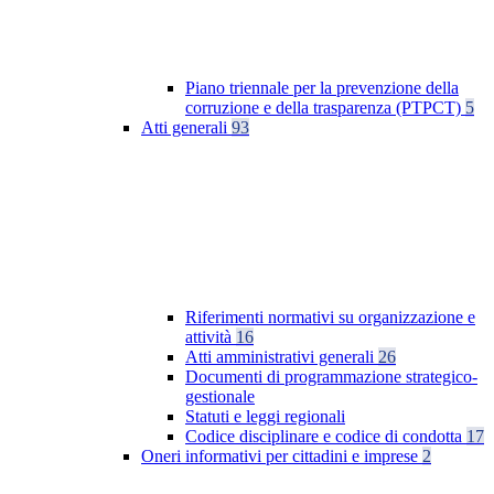
Piano triennale per la prevenzione della
corruzione e della trasparenza (PTPCT)
5
Atti generali
93
Riferimenti normativi su organizzazione e
attività
16
Atti amministrativi generali
26
Documenti di programmazione strategico-
gestionale
Statuti e leggi regionali
Codice disciplinare e codice di condotta
17
Oneri informativi per cittadini e imprese
2