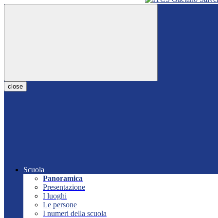
close
Scuola
Panoramica
Presentazione
I luoghi
Le persone
I numeri della scuola