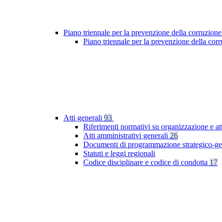
Piano triennale per la prevenzione della corruzione
Piano triennale per la prevenzione della co
Atti generali
93
Riferimenti normativi su organizzazione e at
Atti amministrativi generali
26
Documenti di programmazione strategico-ge
Statuti e leggi regionali
Codice disciplinare e codice di condotta
17