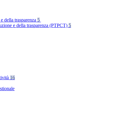
 e della trasparenza
5
rruzione e della trasparenza (PTPCT)
5
tività
16
stionale