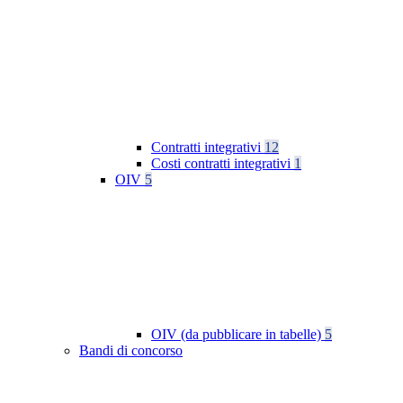
Contratti integrativi
12
Costi contratti integrativi
1
OIV
5
OIV (da pubblicare in tabelle)
5
Bandi di concorso