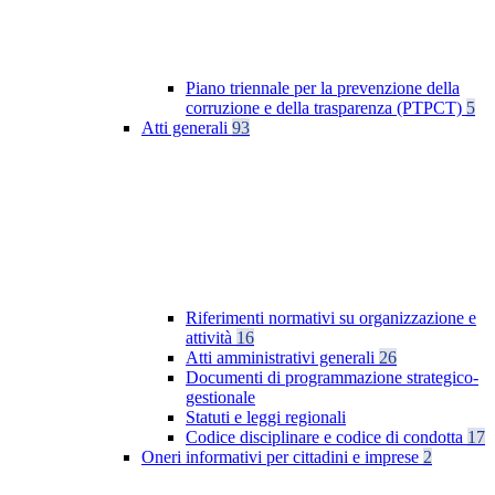
Piano triennale per la prevenzione della
corruzione e della trasparenza (PTPCT)
5
Atti generali
93
Riferimenti normativi su organizzazione e
attività
16
Atti amministrativi generali
26
Documenti di programmazione strategico-
gestionale
Statuti e leggi regionali
Codice disciplinare e codice di condotta
17
Oneri informativi per cittadini e imprese
2