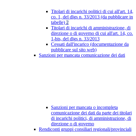
Titolari di incarichi politici di cui all'art. 14,
co. 1, del dlgs n. 33/2013 (da pubblicare in
tabelle)
2
Titolari di incarichi di amministrazione, di
direzione o di governo di cui all'art. 14, co.
1-bis, del dlgs n. 33/2013
Cessati dall'incarico (documentazione da
pubblicare sul sito web)
Sanzioni per mancata comunicazione dei dati
Sanzioni per mancata o incompleta
comunicazione dei dati da parte dei titolari
di incarichi politici, di amministrazione, di
direzione o di governo
Rendiconti gruppi consiliari regionali/provinciali