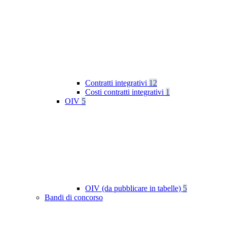
Contratti integrativi
12
Costi contratti integrativi
1
OIV
5
OIV (da pubblicare in tabelle)
5
Bandi di concorso