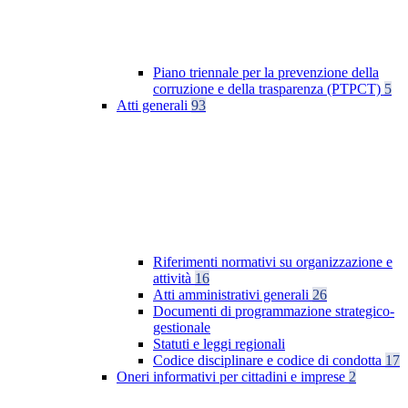
Piano triennale per la prevenzione della
corruzione e della trasparenza (PTPCT)
5
Atti generali
93
Riferimenti normativi su organizzazione e
attività
16
Atti amministrativi generali
26
Documenti di programmazione strategico-
gestionale
Statuti e leggi regionali
Codice disciplinare e codice di condotta
17
Oneri informativi per cittadini e imprese
2