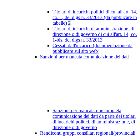
Titolari di incarichi politici di cui all'art. 14,
co. 1, del dlgs n. 33/2013 (da pubblicare in
tabelle)
2
Titolari di incarichi di amministrazione, di
direzione o di governo di cui all'art. 14, co.
1-bis, del dlgs n. 33/2013
Cessati dall'incarico (documentazione da
pubblicare sul sito web)
Sanzioni per mancata comunicazione dei dati
Sanzioni per mancata o incompleta
comunicazione dei dati da parte dei titolari
di incarichi politici, di amministrazione, di
direzione o di governo
Rendiconti gruppi consiliari regionali/provinciali