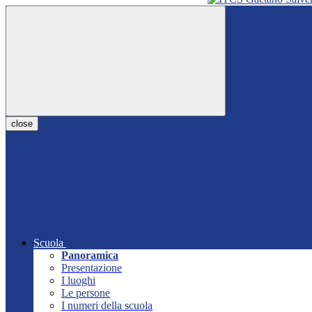
close
Scuola
Panoramica
Presentazione
I luoghi
Le persone
I numeri della scuola