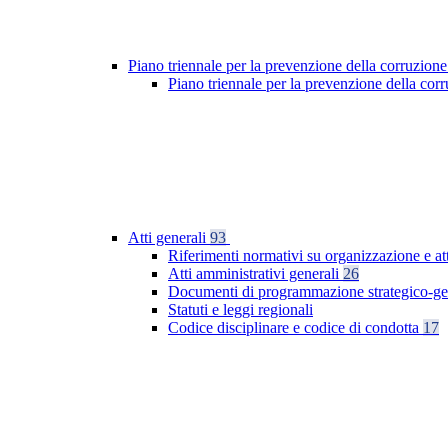
Piano triennale per la prevenzione della corruzione
Piano triennale per la prevenzione della co
Atti generali
93
Riferimenti normativi su organizzazione e at
Atti amministrativi generali
26
Documenti di programmazione strategico-ge
Statuti e leggi regionali
Codice disciplinare e codice di condotta
17