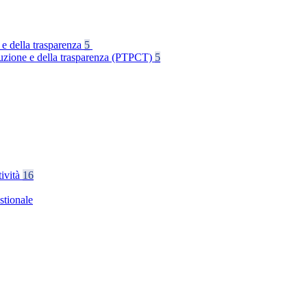
 e della trasparenza
5
rruzione e della trasparenza (PTPCT)
5
tività
16
stionale