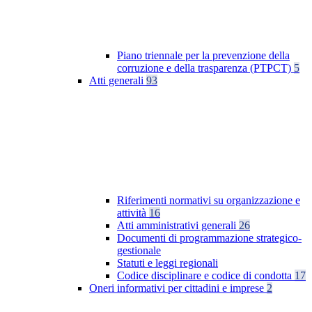
Piano triennale per la prevenzione della
corruzione e della trasparenza (PTPCT)
5
Atti generali
93
Riferimenti normativi su organizzazione e
attività
16
Atti amministrativi generali
26
Documenti di programmazione strategico-
gestionale
Statuti e leggi regionali
Codice disciplinare e codice di condotta
17
Oneri informativi per cittadini e imprese
2