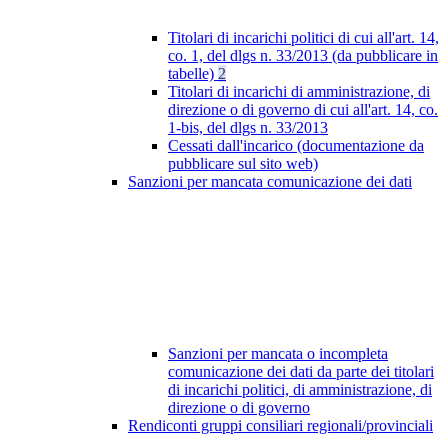
Titolari di incarichi politici di cui all'art. 14,
co. 1, del dlgs n. 33/2013 (da pubblicare in
tabelle)
2
Titolari di incarichi di amministrazione, di
direzione o di governo di cui all'art. 14, co.
1-bis, del dlgs n. 33/2013
Cessati dall'incarico (documentazione da
pubblicare sul sito web)
Sanzioni per mancata comunicazione dei dati
Sanzioni per mancata o incompleta
comunicazione dei dati da parte dei titolari
di incarichi politici, di amministrazione, di
direzione o di governo
Rendiconti gruppi consiliari regionali/provinciali