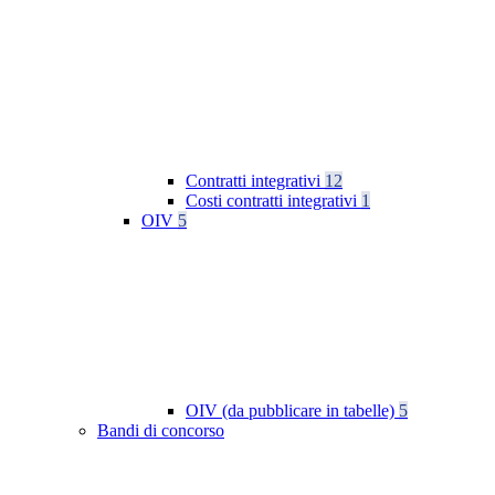
Contratti integrativi
12
Costi contratti integrativi
1
OIV
5
OIV (da pubblicare in tabelle)
5
Bandi di concorso