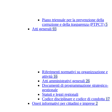
Piano triennale per la prevenzione della
corruzione e della trasparenza (PTPCT)
5
Atti generali
93
Riferimenti normativi su organizzazione e
attività
16
Atti amministrativi generali
26
Documenti di programmazione strategico-
gestionale
Statuti e leggi regionali
Codice disciplinare e codice di condotta
17
Oneri informativi per cittadini e imprese
2