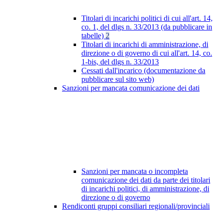
Titolari di incarichi politici di cui all'art. 14,
co. 1, del dlgs n. 33/2013 (da pubblicare in
tabelle)
2
Titolari di incarichi di amministrazione, di
direzione o di governo di cui all'art. 14, co.
1-bis, del dlgs n. 33/2013
Cessati dall'incarico (documentazione da
pubblicare sul sito web)
Sanzioni per mancata comunicazione dei dati
Sanzioni per mancata o incompleta
comunicazione dei dati da parte dei titolari
di incarichi politici, di amministrazione, di
direzione o di governo
Rendiconti gruppi consiliari regionali/provinciali