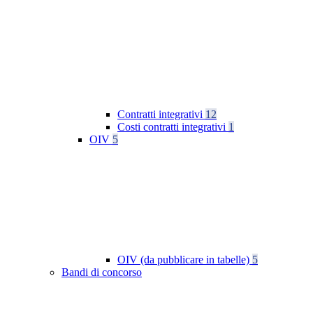
Contratti integrativi
12
Costi contratti integrativi
1
OIV
5
OIV (da pubblicare in tabelle)
5
Bandi di concorso