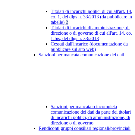
Titolari di incarichi politici di cui all'art. 14,
co. 1, del dlgs n. 33/2013 (da pubblicare in
tabelle)
2
Titolari di incarichi di amministrazione, di
direzione o di governo di cui all'art. 14, co.
1-bis, del dlgs n. 33/2013
Cessati dall'incarico (documentazione da
pubblicare sul sito web)
Sanzioni per mancata comunicazione dei dati
Sanzioni per mancata o incompleta
comunicazione dei dati da parte dei titolari
di incarichi politici, di amministrazione, di
direzione o di governo
Rendiconti gruppi consiliari regionali/provinciali