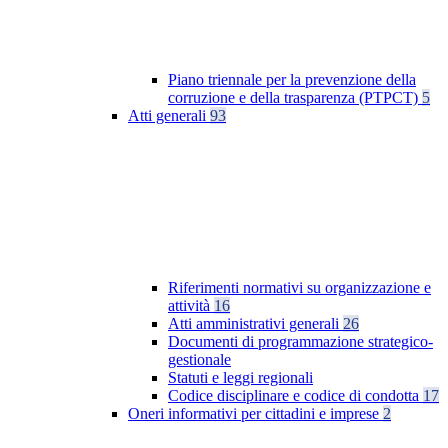
Piano triennale per la prevenzione della
corruzione e della trasparenza (PTPCT)
5
Atti generali
93
Riferimenti normativi su organizzazione e
attività
16
Atti amministrativi generali
26
Documenti di programmazione strategico-
gestionale
Statuti e leggi regionali
Codice disciplinare e codice di condotta
17
Oneri informativi per cittadini e imprese
2