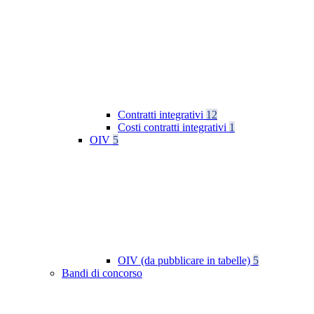
Contratti integrativi
12
Costi contratti integrativi
1
OIV
5
OIV (da pubblicare in tabelle)
5
Bandi di concorso